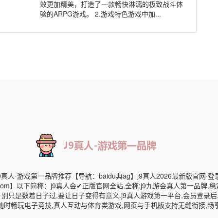
效更加精美，打造了一款畅快淋漓的极致战斗体
验的ARPG游戏。 2.游戏特色游戏中加...
J9真人-游戏第一品牌推荐【导航：baidu典ag】j9真人2026最新版官网·
uxi.com】以下简称：j9真人会✔正版官网全站,全称:j9九游会真人第一品牌
！别只是数着日子过,要让日子变得有意义.j9真人游戏第一平台,会员登录后
后随时畅玩电子竞技,真人互动与体育类游戏,网页与手机版支持无缝衔接,畅