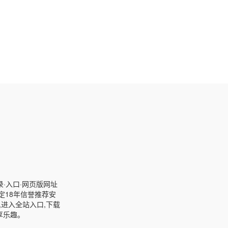
登录·入口·网页版网址
,稳定18年信誉推荐安
,进入全站入口,下载
享乐趣。