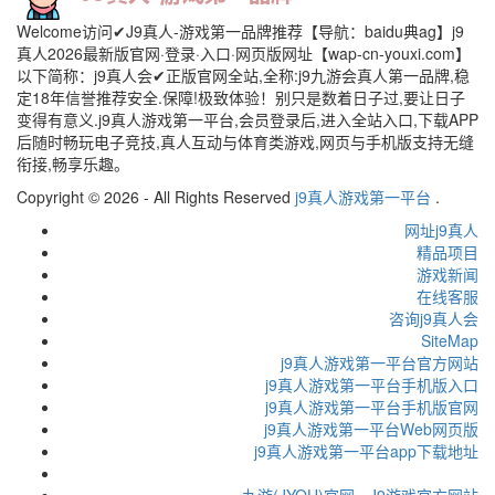
Welcome访问✔J9真人-游戏第一品牌推荐【导航：baidu典ag】j9
真人2026最新版官网·登录·入口·网页版网址【wap-cn-youxi.com】
以下简称：j9真人会✔正版官网全站,全称:j9九游会真人第一品牌,稳
定18年信誉推荐安全.保障!极致体验！别只是数着日子过,要让日子
变得有意义.j9真人游戏第一平台,会员登录后,进入全站入口,下载APP
后随时畅玩电子竞技,真人互动与体育类游戏,网页与手机版支持无缝
衔接,畅享乐趣。
Copyright © 2026 - All Rights Reserved
j9真人游戏第一平台
.
网址j9真人
精品项目
游戏新闻
在线客服
咨询j9真人会
SiteMap
j9真人游戏第一平台官方网站
j9真人游戏第一平台手机版入口
j9真人游戏第一平台手机版官网
j9真人游戏第一平台Web网页版
j9真人游戏第一平台app下载地址
九游(JYOU)官网 - J9游戏官方网站