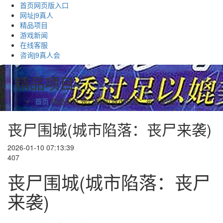
首页网页版入口
网址j9真人
精品项目
游戏新闻
在线客服
咨询j9真人会
精品项目
首页
精品项目
丧尸围城(城市陷落：丧尸来袭)
丧尸围城(城市陷落：丧尸来袭)
2026-01-10 07:13:39
407
丧尸围城(城市陷落：丧尸
来袭)