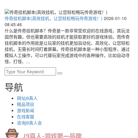
传奇挂机脚本(高效挂机，让您轻松畅玩传奇游戏！)
2026-01-10
08:45:46
什么是传奇挂机脚本？传奇是一款非常受欢迎的在线游戏，其玩法
固然有趣，但也需要高效的挂机才能获取更好的游戏体验。而传奇
挂机脚本的作用就是让玩家的挂机更加自动化、高效化，让您轻松
挂机，无需长时间盯着屏幕。传奇挂机脚本是一种小型程序，通过
模拟人工操作，可以代替玩家完成游戏中的各种操作，比如自动寻
怪、打怪、...
导航
网址j9真人
精品项目
游戏新闻
在线客服
咨询j9真人会