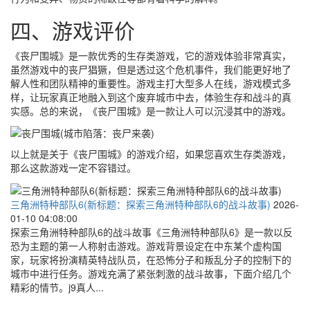
四、游戏评价
《丧尸围城》是一款优秀的生存类游戏，它的游戏体验非常真实，
虽然游戏中的丧尸猖獗，但是透过这个危机事件，我们能更好地了
解人性和团队精神的重要性。游戏主打大型多人在线，游戏模式多
样，让玩家真正地融入到这个废弃城市中去，体验生存和战斗的真
实感。总的来说，《丧尸围城》是一款让人可以沉浸其中的游戏。
以上就是关于《丧尸围城》的游戏介绍，如果您喜欢生存类游戏，
那么这款游戏一定不容错过。
三角洲特种部队6(新标题：探索三角洲特种部队6的战斗故事)
2026-
01-10 04:08:00
探索三角洲特种部队6的战斗故事《三角洲特种部队6》是一款以反
恐为主题的第一人称射击游戏。游戏背景设定在中东某个虚构国
家，玩家将扮演精英特战队员，在恐怖分子和叛乱分子的控制下的
城市中进行任务。游戏充满了紧张刺激的战斗故事，下面介绍几个
精彩的情节。j9真人...