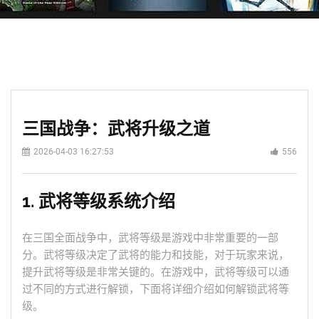
三国战争：武将升级之道
2026-04-03 16:27:53
556
1. 武将等级系统介绍
在三国全面战争中，武将等级是游戏中非常重要的一部
分。武将等级决定了武将的能力和技能，对于玩家来说，
提升武将等级是非常关键的。在游戏中，武将等级可以通
过不同的方式进行解锁，下面将详细介绍如何解锁武将等
级。