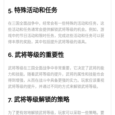
5. 特殊活动和任务
在三国全面战争中，经常会有一些特殊的活动和任务，这
些活动和任务通常会提供解锁武将等级的机会。例如，游
戏中的节日活动和限时任务，完成这些活动和任务可以获
得丰厚的奖励，其中包括提升武将等级的道具。
6. 武将等级的重要性
武将等级在三国全面战争中非常重要，它决定了武将的能
力和技能。随着武将等级的提升，武将的属性和技能也会
得到增强，从而在战斗中具备更强的实力。玩家应该重视
武将等级的提升，并通过不同的方式来解锁武将等级。
7. 武将等级解锁的策略
为了更有效地解锁武将等级，玩家可以采取一些策略。要